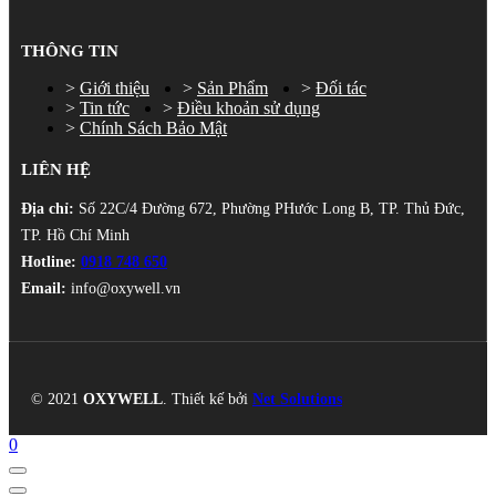
THÔNG TIN
Giới thiệu
Sản Phẩm
Đối tác
Tin tức
Điều khoản sử dụng
Chính Sách Bảo Mật
LIÊN HỆ
Địa chỉ:
Số 22C/4 Đường 672, Phường PHước Long B, TP. Thủ Đức,
TP. Hồ Chí Minh
Hotline:
0918 748 650
Email:
info@oxywell.vn
© 2021
OXYWELL
. Thiết kế bởi
Net Solutions
0