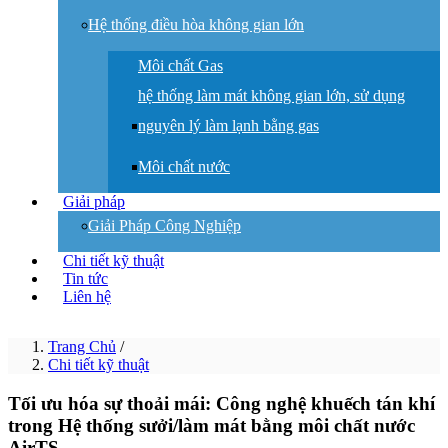
Hệ thống điều hòa không gian lớn
Môi chất Gas
hệ thống làm mát không gian lớn, sử dụng
nguyên lý làm lạnh bằng gas
Môi chất nước
Giải pháp
Giải Pháp Công Nghiệp
Chi tiết kỹ thuật
Tin tức
Liên hệ
Trang Chủ
/
Chi tiết kỹ thuật
Tối ưu hóa sự thoải mái: Công nghệ khuếch tán khí
trong Hệ thống sưởi/làm mát bằng môi chất nước
AirTS