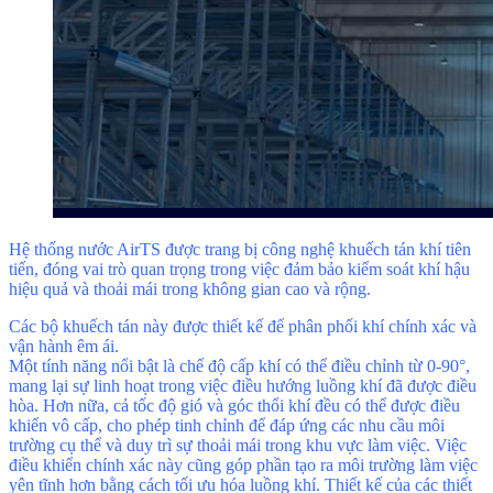
Hệ thống nước AirTS được trang bị công nghệ khuếch tán khí tiên
tiến, đóng vai trò quan trọng trong việc đảm bảo kiểm soát khí hậu
hiệu quả và thoải mái trong không gian cao và rộng.
Các bộ khuếch tán này được thiết kế để phân phối khí chính xác và
vận hành êm ái.
Một tính năng nổi bật là chế độ cấp khí có thể điều chỉnh từ 0-90°,
mang lại sự linh hoạt trong việc điều hướng luồng khí đã được điều
hòa. Hơn nữa, cả tốc độ gió và góc thổi khí đều có thể được điều
khiển vô cấp, cho phép tinh chỉnh để đáp ứng các nhu cầu môi
trường cụ thể và duy trì sự thoải mái trong khu vực làm việc. Việc
điều khiển chính xác này cũng góp phần tạo ra môi trường làm việc
yên tĩnh hơn bằng cách tối ưu hóa luồng khí. Thiết kế của các thiết