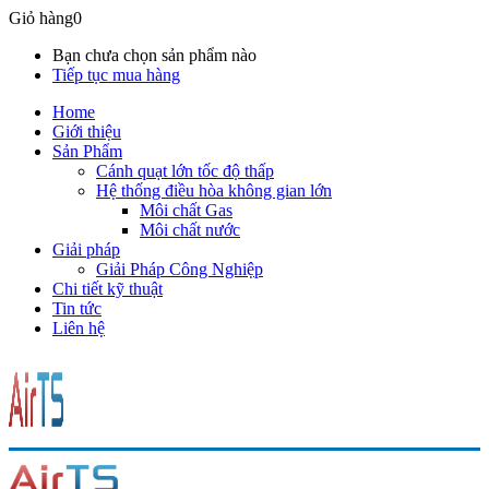
Giỏ hàng
0
Bạn chưa chọn sản phẩm nào
Tiếp tục mua hàng
Home
Giới thiệu
Sản Phẩm
Cánh quạt lớn tốc độ thấp
Hệ thống điều hòa không gian lớn
Môi chất Gas
Môi chất nước
Giải pháp
Giải Pháp Công Nghiệp
Chi tiết kỹ thuật
Tin tức
Liên hệ