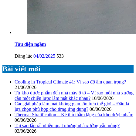
Tàu điện ngầm
Đăng lúc
04/02/2025
533
Bài viết mới
Cooling in Tropical Climate #1: Vì sao độ ẩm quan trọng?
21/06/2026
Từ kho dược phẩm đến nhà máy ô tô – Vì sao mỗi nhà xưởng
cần một chiến lược làm mát khác nhau?
10/06/2026
Các giải pháp làm mát không gian lớn trên thế giới – Đâu là
lựa chọn phù hợp cho từng ứng dụng?
06/06/2026
Thermal Stratification – Kẻ thù thầm lặng của kho dược phẩm
06/06/2026
Tại sao lắp rất nhiều quạt nhưng nhà xưởng vẫn nóng?
03/06/2026