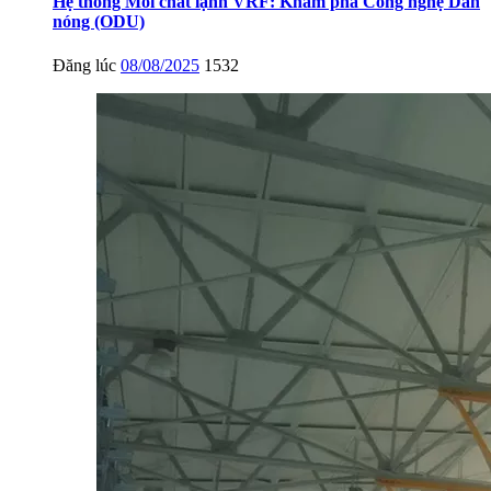
Hệ thống Môi chất lạnh VRF: Khám phá Công nghệ Dàn
nóng (ODU)
Đăng lúc
08/08/2025
1532