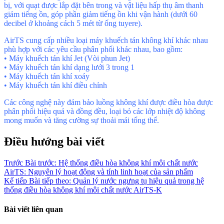
bị, với quạt được lắp đặt bên trong và vật liệu hấp thụ âm thanh
giảm tiếng ồn, góp phần giảm tiếng ồn khi vận hành (dưới 60
decibel ở khoảng cách 5 mét từ ống tuyere).
AirTS cung cấp nhiều loại máy khuếch tán không khí khác nhau
phù hợp với các yêu cầu phân phối khác nhau, bao gồm:
• Máy khuếch tán khí Jet (Vòi phun Jet)
• Máy khuếch tán khí dạng lưới 3 trong 1
• Máy khuếch tán khí xoáy
• Máy khuếch tán khí điều chỉnh
Các công nghệ này đảm bảo luồng không khí được điều hòa được
phân phối hiệu quả và đồng đều, loại bỏ các lớp nhiệt độ không
mong muốn và tăng cường sự thoải mái tổng thể.
Điều hướng bài viết
Trước
Bài trước:
Hệ thống điều hòa không khí môi chất nước
AirTS: Nguyên lý hoạt động và tính linh hoạt của sản phẩm
Kế tiếp
Bài tiếp theo:
Quản lý nước ngưng tụ hiệu quả trong hệ
thống điều hòa không khí môi chất nước AirTS-K
Bài viết liên quan