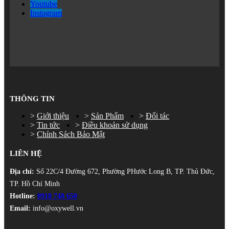
Youtube
Instagram
THÔNG TIN
Giới thiệu
Sản Phẩm
Đối tác
Tin tức
Điều khoản sử dụng
Chính Sách Bảo Mật
LIÊN HỆ
Địa chỉ:
Số 22C/4 Đường 672, Phường PHước Long B, TP. Thủ Đức,
TP. Hồ Chí Minh
Hotline:
0918 748 650
Email:
info@oxywell.vn