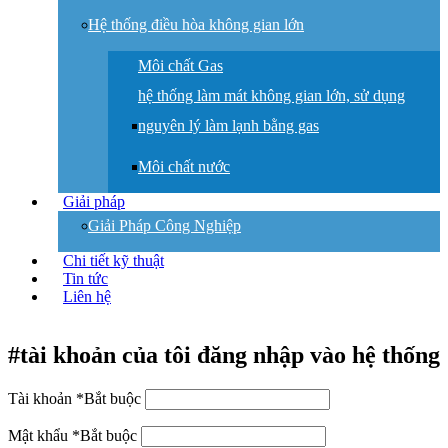
Hệ thống điều hòa không gian lớn
Môi chất Gas
hệ thống làm mát không gian lớn, sử dụng
nguyên lý làm lạnh bằng gas
Môi chất nước
Giải pháp
Giải Pháp Công Nghiệp
Chi tiết kỹ thuật
Tin tức
Liên hệ
#tài khoản của tôi
đăng nhập vào hệ thống
Tài khoản
*
Bắt buộc
Mật khẩu
*
Bắt buộc