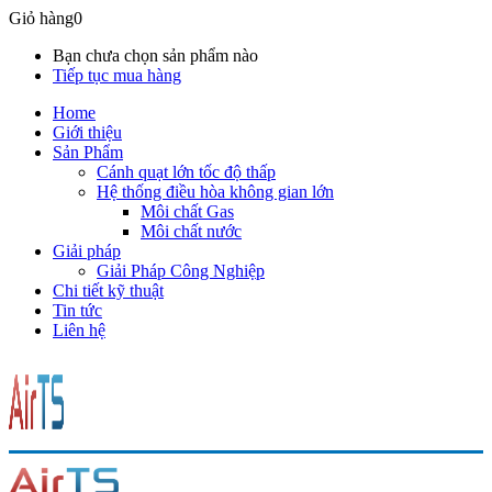
Giỏ hàng
0
Bạn chưa chọn sản phẩm nào
Tiếp tục mua hàng
Home
Giới thiệu
Sản Phẩm
Cánh quạt lớn tốc độ thấp
Hệ thống điều hòa không gian lớn
Môi chất Gas
Môi chất nước
Giải pháp
Giải Pháp Công Nghiệp
Chi tiết kỹ thuật
Tin tức
Liên hệ