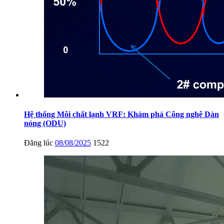
Hệ thống Môi chất lạnh VRF: Khám phá Công nghệ Dàn
nóng (ODU)
Đăng lúc
08/08/2025
1522