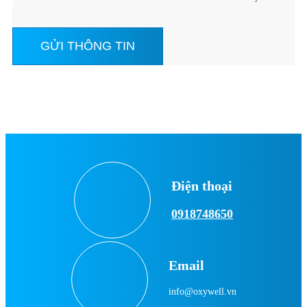
Điện thoại
0918748650
Email
info@oxywell.vn