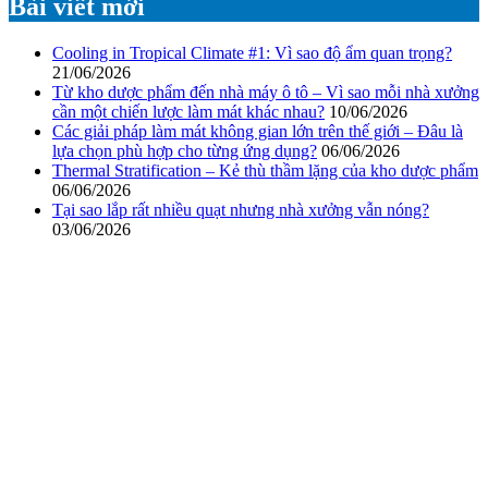
Bài viết mới
Cooling in Tropical Climate #1: Vì sao độ ẩm quan trọng?
21/06/2026
Từ kho dược phẩm đến nhà máy ô tô – Vì sao mỗi nhà xưởng
cần một chiến lược làm mát khác nhau?
10/06/2026
Các giải pháp làm mát không gian lớn trên thế giới – Đâu là
lựa chọn phù hợp cho từng ứng dụng?
06/06/2026
Thermal Stratification – Kẻ thù thầm lặng của kho dược phẩm
06/06/2026
Tại sao lắp rất nhiều quạt nhưng nhà xưởng vẫn nóng?
03/06/2026