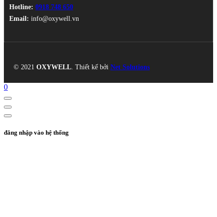
Hotline:
0918 748 650
Email:
info@oxywell.vn
© 2021
OXYWELL
. Thiết kế bởi
Net Solutions
0
đăng nhập vào hệ thống