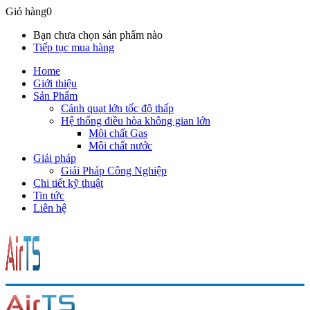
Giỏ hàng
0
Bạn chưa chọn sản phẩm nào
Tiếp tục mua hàng
Home
Giới thiệu
Sản Phẩm
Cánh quạt lớn tốc độ thấp
Hệ thống điều hòa không gian lớn
Môi chất Gas
Môi chất nước
Giải pháp
Giải Pháp Công Nghiệp
Chi tiết kỹ thuật
Tin tức
Liên hệ