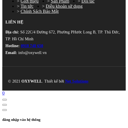
Giới thiệu
Sản Phẩm
Đối tác
Tin tức
Điều khoản sử dụng
Chính Sách Bảo Mật
LIÊN HỆ
Địa chỉ:
Số 22C/4 Đường 672, Phường PHước Long B, TP. Thủ Đức,
TP. Hồ Chí Minh
Hotline:
0918 748 650
Email:
info@oxywell.vn
© 2021
OXYWELL
. Thiết kế bởi
Net Solutions
0
đăng nhập vào hệ thống