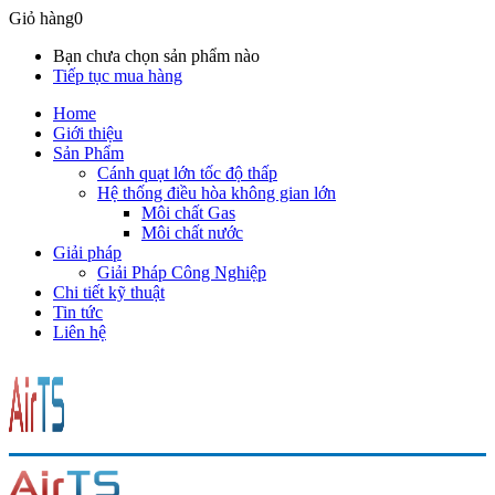
Giỏ hàng
0
Bạn chưa chọn sản phẩm nào
Tiếp tục mua hàng
Home
Giới thiệu
Sản Phẩm
Cánh quạt lớn tốc độ thấp
Hệ thống điều hòa không gian lớn
Môi chất Gas
Môi chất nước
Giải pháp
Giải Pháp Công Nghiệp
Chi tiết kỹ thuật
Tin tức
Liên hệ