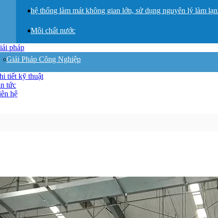
hệ thống làm mát không gian lớn, sử dụng nguyên lý làm lạ
Môi chất nước
iải pháp
Giải Pháp Công Nghiệp
i tiết kỹ thuật
in tức
iên hệ