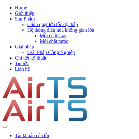
Home
Giới thiệu
Sản Phẩm
Cánh quạt lớn tốc độ thấp
Hệ thống điều hòa không gian lớn
Môi chất Gas
Môi chất nước
Giải pháp
Giải Pháp Công Nghiệp
Chi tiết kỹ thuật
Tin tức
Liên hệ
Tài khoản của tôi