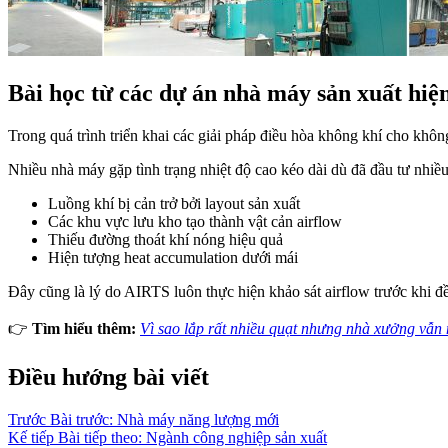
Bài học từ các dự án nhà máy sản xuất hiệ
Trong quá trình triển khai các giải pháp điều hòa không khí cho khôn
Nhiều nhà máy gặp tình trạng nhiệt độ cao kéo dài dù đã đầu tư nhiề
Luồng khí bị cản trở bởi layout sản xuất
Các khu vực lưu kho tạo thành vật cản airflow
Thiếu đường thoát khí nóng hiệu quả
Hiện tượng heat accumulation dưới mái
Đây cũng là lý do AIRTS luôn thực hiện khảo sát airflow trước khi đề
👉
Tìm hiểu thêm:
Vì sao lắp rất nhiều quạt nhưng nhà xưởng vẫn
Điều hướng bài viết
Trước
Bài trước:
Nhà máy năng lượng mới
Kế tiếp
Bài tiếp theo:
Ngành công nghiệp sản xuất