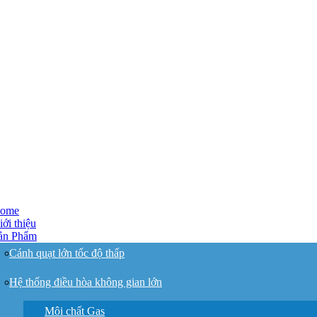
ome
iới thiệu
ản Phẩm
Cánh quạt lớn tốc độ thấp
Hệ thống điều hòa không gian lớn
Môi chất Gas