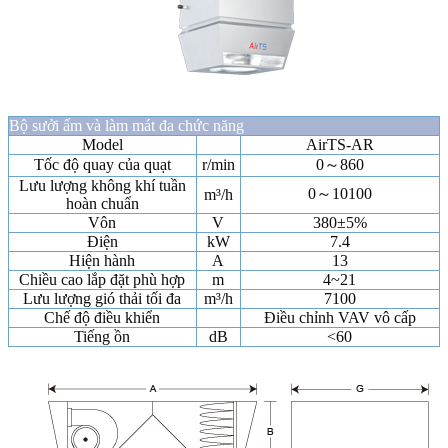
Bộ sưởi ấm và làm mát đa chức năng
Model
AirTS-AR
Tốc độ quay của quạt
r/min
0～860
Lưu lượng không khí tuần
0～10100
m³/h
hoàn chuẩn
Vôn
V
380±5%
Điện
kW
7.4
Hiện hành
A
13
Chiều cao lắp đặt phù hợp
m
4~21
Lưu lượng gió thải tối đa
m³/h
7100
Chế độ điều khiển
Điều chỉnh VAV vô cấp
Tiếng ồn
dB
<60