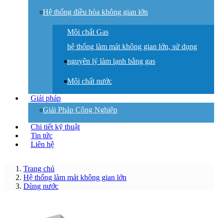
Hệ thống điều hòa không gian lớn
Môi chất Gas
hệ thống làm mát không gian lớn, sử dụng
nguyên lý làm lạnh bằng gas
Môi chất nước
Giải pháp
Giải Pháp Công Nghiệp
Chi tiết kỹ thuật
Tin tức
Liên hệ
Trang chủ
Hệ thống làm mát không gian lớn
Dùng nước