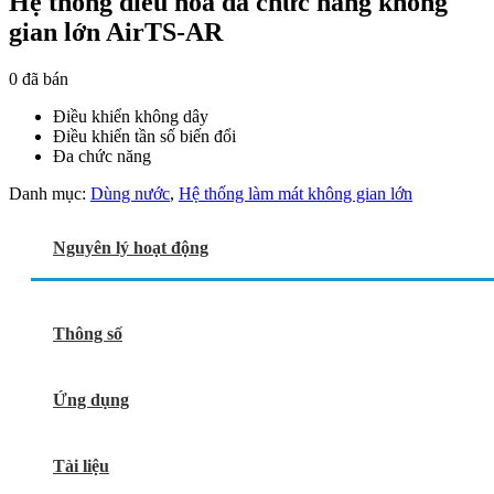
Hệ thống điều hòa đa chức năng không
gian lớn AirTS-AR
0
đã bán
Điều khiển không dây
Điều khiển tần số biến đổi
Đa chức năng
Danh mục:
Dùng nước
,
Hệ thống làm mát không gian lớn
Nguyên lý hoạt động
Thông số
Ứng dụng
Tài liệu