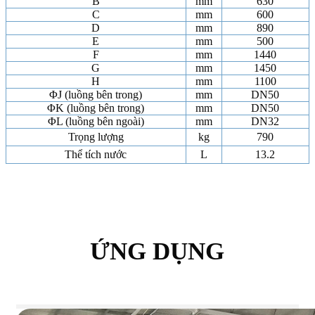
B
mm
630
C
mm
600
D
mm
890
E
mm
500
F
mm
1440
G
mm
1450
H
mm
1100
ΦJ (luồng bên trong)
mm
DN50
ΦK (luồng bên trong)
mm
DN50
ΦL (luồng bên ngoài)
mm
DN32
Trọng lượng
kg
790
Thể tích nước
L
13.2
ỨNG DỤNG