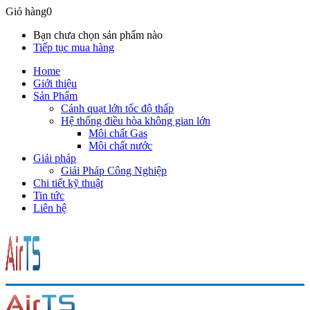
Giỏ hàng
0
Bạn chưa chọn sản phẩm nào
Tiếp tục mua hàng
Home
Giới thiệu
Sản Phẩm
Cánh quạt lớn tốc độ thấp
Hệ thống điều hòa không gian lớn
Môi chất Gas
Môi chất nước
Giải pháp
Giải Pháp Công Nghiệp
Chi tiết kỹ thuật
Tin tức
Liên hệ